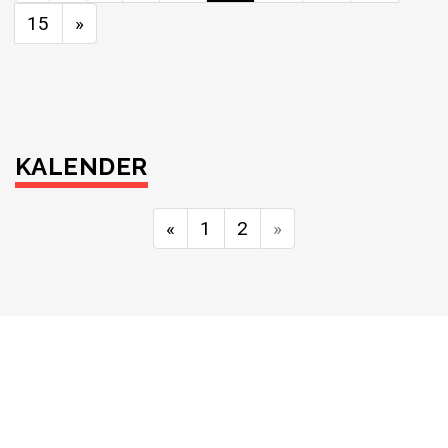
15
»
KALENDER
«
1
2
»