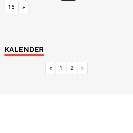
15
»
KALENDER
«
1
2
»