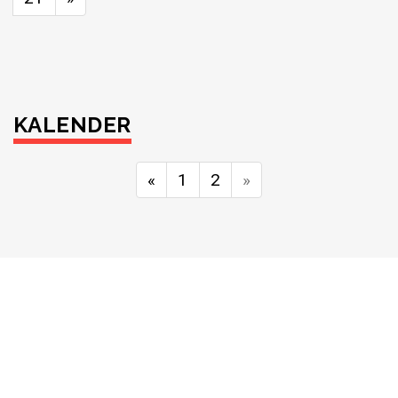
KALENDER
«
1
2
»