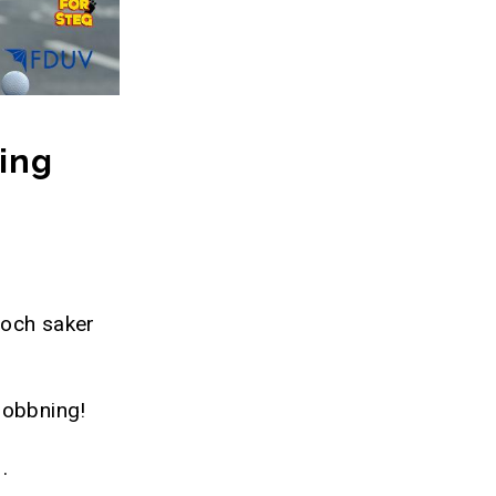
ing
 och saker
mobbning!
.