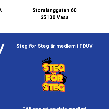
A
Storalånggatan 60
65100 Vasa
Steg för Steg är medlem i FDUV
Följ oss på sociala medier!