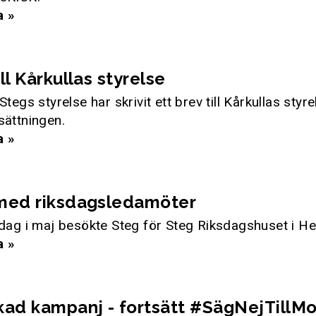
a »
ill Kårkullas styrelse
Stegs styrelse har skrivit ett brev till Kårkullas styr
sättningen.
a »
 med riksdagsledamöter
 dag i maj besökte Steg för Steg Riksdagshuset i He
a »
kad kampanj - fortsätt #SägNejTillM