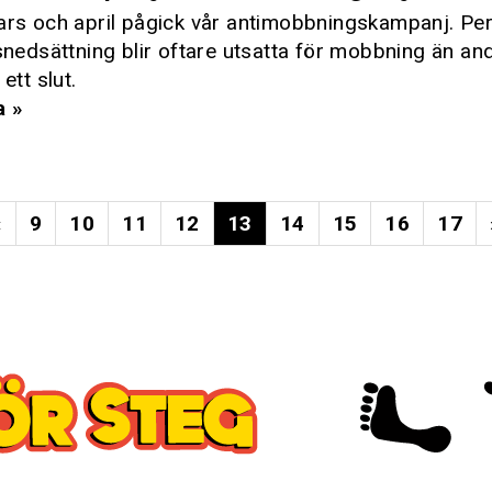
rs och april pågick vår antimobbningskampanj. P
snedsättning blir oftare utsatta för mobbning än an
ett slut.
a »
«
9
10
11
12
13
14
15
16
17