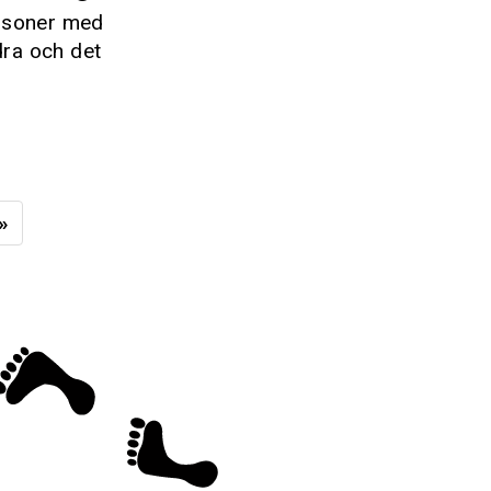
ersoner med
dra och det
»