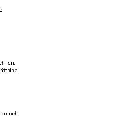
.
h lön.
ättning.
Åbo och