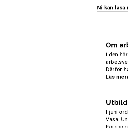
Ni kan läsa
Om arb
I den hä
arbetsve
Därför h
Läs mer
Utbild
I juni o
Vasa. Un
Förening