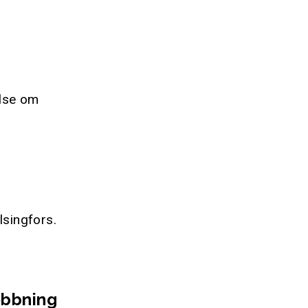
else om
lsingfors.
obbning