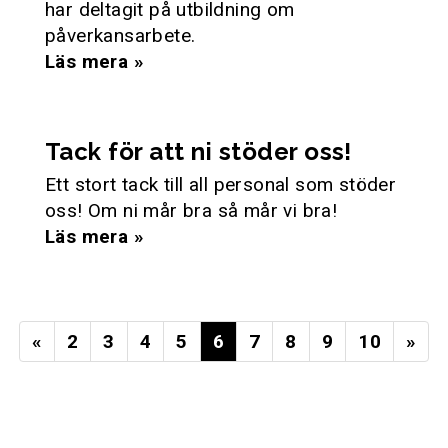
har deltagit på utbildning om
påverkansarbete.
Läs mera »
Tack för att ni stöder oss!
Ett stort tack till all personal som stöder
oss! Om ni mår bra så mår vi bra!
Läs mera »
«
2
3
4
5
6
7
8
9
10
»