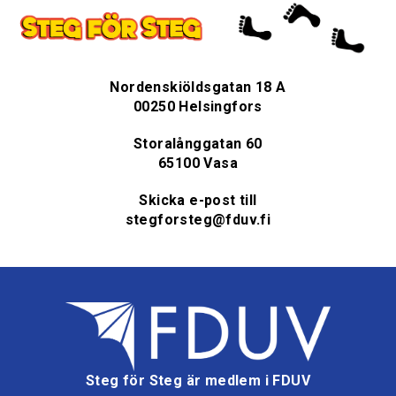
Nordenskiöldsgatan 18 A
00250 Helsingfors
Storalånggatan 60
65100 Vasa
Skicka e-post till
stegforsteg@fduv.fi
Steg för Steg är medlem i FDUV