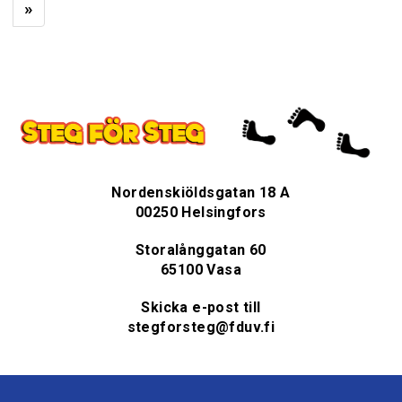
»
Nordenskiöldsgatan 18 A
00250 Helsingfors
Storalånggatan 60
65100 Vasa
Skicka e-post till
stegforsteg@fduv.fi