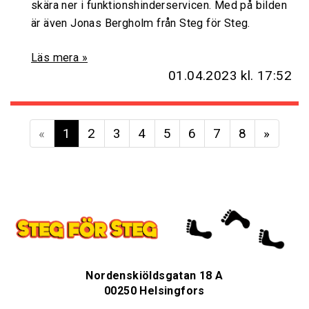
skära ner i funktionshinderservicen. Med på bilden
är även Jonas Bergholm från Steg för Steg.
Läs mera »
01.04.2023
kl. 17:52
«
1
2
3
4
5
6
7
8
»
Nordenskiöldsgatan 18 A
00250 Helsingfors