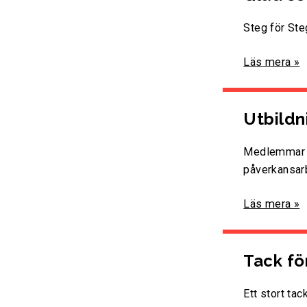
Steg för St
Läs mera »
Utbildn
Medlemmar i 
påverkansar
Läs mera »
Tack för
Ett stort tac