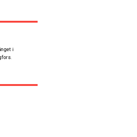
nget i
gfors.