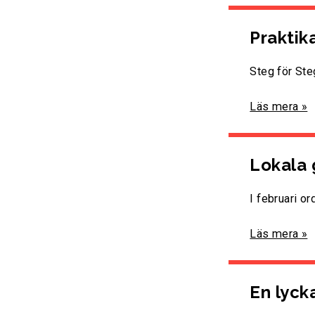
Praktik
Steg för Ste
Läs mera »
Lokala 
I februari o
Läs mera »
En lyck