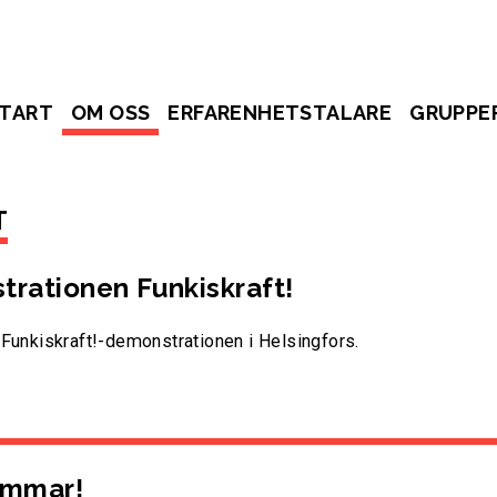
TART
OM OSS
ERFARENHETSTALARE
GRUPPE
T
rationen Funkiskraft!
 Funkiskraft!-demonstrationen i Helsingfors.
ommar!