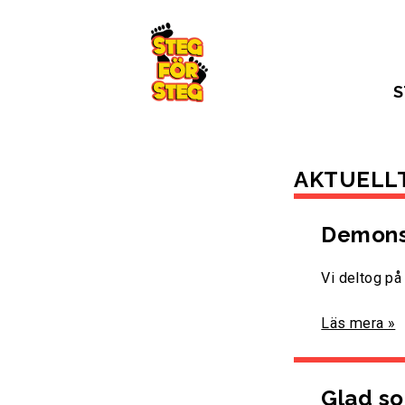
Gå till innehållet
S
AKTUELL
Demonst
Vi deltog på
Läs mera »
Glad s