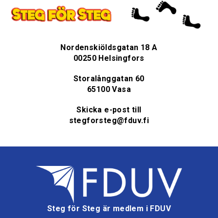
Nordenskiöldsgatan 18 A
00250 Helsingfors
Storalånggatan 60
65100 Vasa
Skicka e-post till
stegforsteg@fduv.fi
Steg för Steg är medlem i FDUV