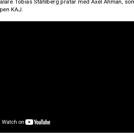
talare Tobias Ståhlberg pratar med Axel Åhman, s
pen KAJ.