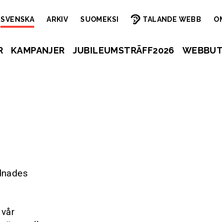
SVENSKA
ARKIV
SUOMEKSI
TALANDE WEBB
O
R
KAMPANJER
JUBILEUMSTRÄFF2026
WEBBUT
rdnades
 vår