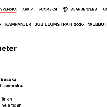
SVENSKA
ARKIV
SUOMEKSI
TALANDE WEBB
O
R
KAMPANJER
JUBILEUMSTRÄFF2026
WEBBUT
heter
t besöka
tt svenska.
 är en
 hela tiden.