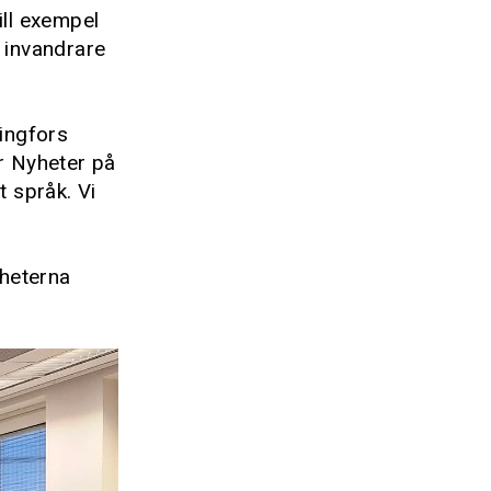
ill exempel
, invandrare
ingfors
ör Nyheter på
t språk. Vi
yheterna