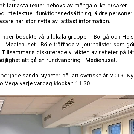
ch lättlästa texter behövs av många olika orsaker. T
 intellektuell funktionsnedsättning, äldre personer
läsare har stor nytta av lättläst information.
mber besökte våra lokala grupper i Borgå och Hels
 I Mediehuset i Böle träffade vi journalister som g
. Tillsammans diskuterade vi vikten av nyheter på lät
öjlighet att gå en rundvandring i Mediehuset.
 började sända Nyheter på lätt svenska år 2019. N
io Vega varje vardag klockan 11.30.