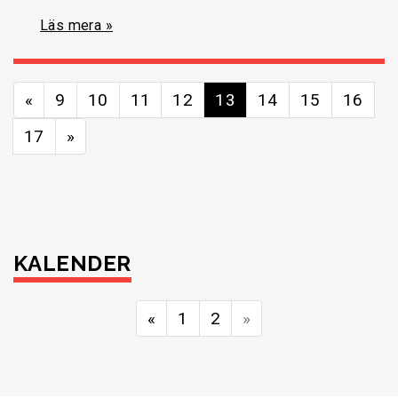
Läs mera »
«
9
10
11
12
13
14
15
16
17
»
KALENDER
«
1
2
»