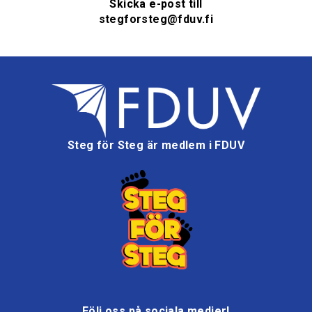
Skicka e-post till
stegforsteg@fduv.fi
Steg för Steg är medlem i FDUV
Följ oss på sociala medier!