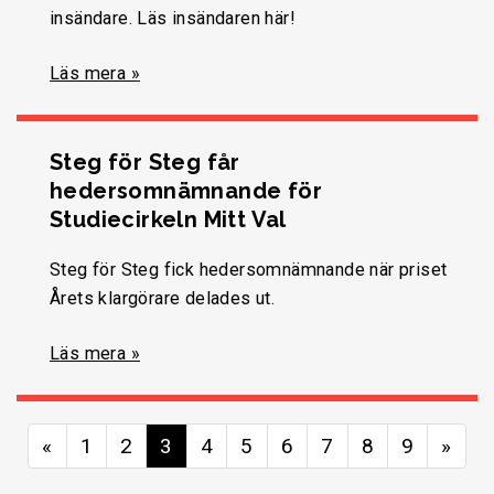
insändare. Läs insändaren här!
Läs mera »
Steg för Steg får
hedersomnämnande för
Studiecirkeln Mitt Val
Steg för Steg fick hedersomnämnande när priset
Årets klargörare delades ut.
Läs mera »
«
1
2
3
4
5
6
7
8
9
»