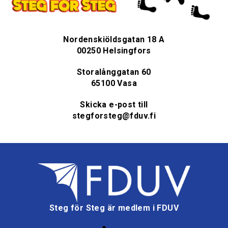
Nordenskiöldsgatan 18 A
00250 Helsingfors
Storalånggatan 60
65100 Vasa
Skicka e-post till
stegforsteg@fduv.fi
Steg för Steg är medlem i FDUV