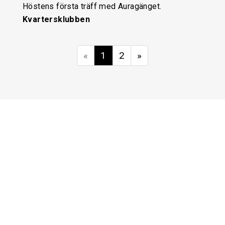
Höstens första träff med Auragänget.
Kvartersklubben
«
1
2
»