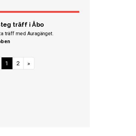
teg träff i Åbo
a träff med Auragänget.
bben
1
2
»