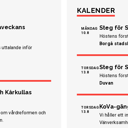
KALENDER
maveckans
Steg för S
MÅNDAG
10.8
Höstens förs
Borgå stads
 uttalande inför
Steg för S
TORSDAG
13.8
Höstens förs
Duvan
h Kårkullas
KoVa-gäng
TORSDAG
13.8
ar om vårdreformen och
Vi håller et
n.
Vänverksamh