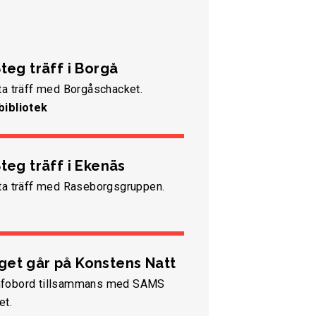
teg träff i Borgå
ta träff med Borgåschacket.
bibliotek
teg träff i Ekenäs
ta träff med Raseborgsgruppen.
et går på Konstens Natt
t infobord tillsammans med SAMS
et.