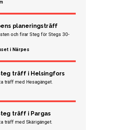
um
ens planeringsträff
östen och firar Steg för Stegs 30-
uset i Närpes
teg träff i Helsingfors
ta träff med Hesagänget.
teg träff i Pargas
a träff med Skärigänget.