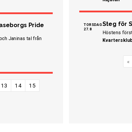
Steg för S
Raseborgs Pride
TORSDAG
27.8
Höstens först
ch Janinas tal från
Kvartersklu
«
13
14
15