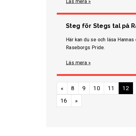
Läs mera »
Steg för Stegs tal på 
Här kan du se och läsa Hannas o
Raseborgs Pride.
Läs mera »
«
8
9
10
11
12
16
»