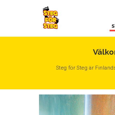
Gå till innehållet
S
Välko
Steg för Steg är Finlan