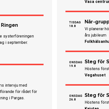
Vasa centr
När-grupp
TISDAG
e Ringen
18.8
Vi planerar h
års jubileum
te systerföreningen
Folkhälsanh
dag i september.
Steg för S
ONSDAG
19.8
Höstens förs
Vegahuset
ms intervju med
förande för rådet för
Steg för S
ONSDAG
ning i Pargas.
26.8
Höstens först
Kajutan