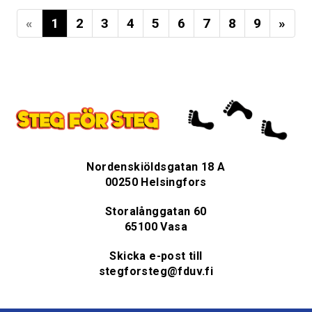
«
1
2
3
4
5
6
7
8
9
»
Nordenskiöldsgatan 18 A
00250 Helsingfors
Storalånggatan 60
65100 Vasa
Skicka e-post till
stegforsteg@fduv.fi