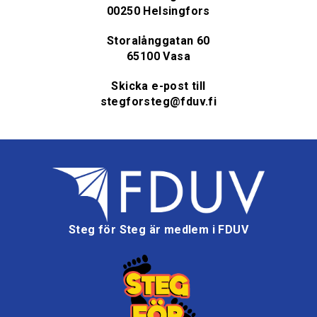
00250 Helsingfors
Storalånggatan 60
65100 Vasa
Skicka e-post till
stegforsteg@fduv.fi
Steg för Steg är medlem i FDUV