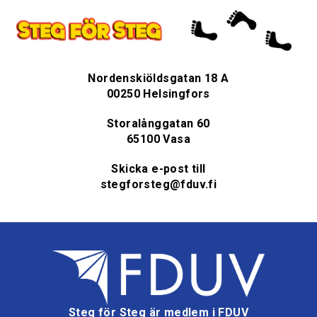
Nordenskiöldsgatan 18 A
00250 Helsingfors
Storalånggatan 60
65100 Vasa
Skicka e-post till
stegforsteg@fduv.fi
Steg för Steg är medlem i FDUV