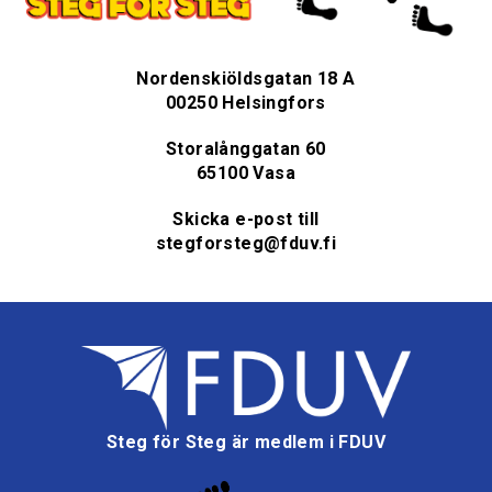
Nordenskiöldsgatan 18 A
00250 Helsingfors
Storalånggatan 60
65100 Vasa
Skicka e-post till
stegforsteg@fduv.fi
Steg för Steg är medlem i FDUV