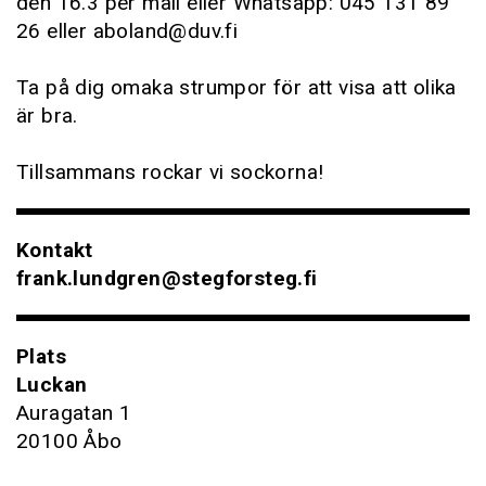
den 16.3 per mail eller Whatsapp: 045 131 89
26 eller aboland@duv.fi
Ta på dig omaka strumpor för att visa att olika
är bra.
Tillsammans rockar vi sockorna!
Kontakt
frank.lundgren@stegforsteg.fi
Plats
Luckan
Auragatan 1
20100 Åbo