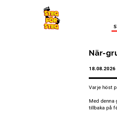
Gå till innehållet
S
När-gr
18.08.2026 
Varje höst p
Med denna g
tillbaka på f