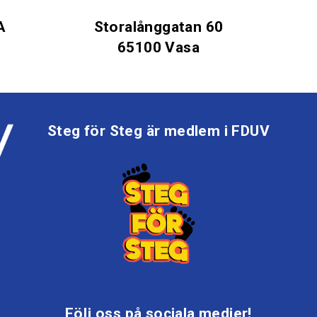
A
Storalånggatan 60
65100 Vasa
Steg för Steg är medlem i FDUV
Följ oss på sociala medier!