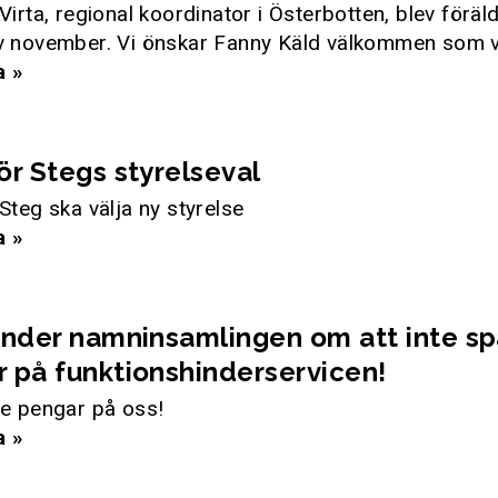
Virta, regional koordinator i Österbotten, blev föräld
v november. Vi önskar Fanny Käld välkommen som vi
a »
ör Stegs styrelseval
Steg ska välja ny styrelse
a »
under namninsamlingen om att inte sp
 på funktionshinderservicen!
te pengar på oss!
a »