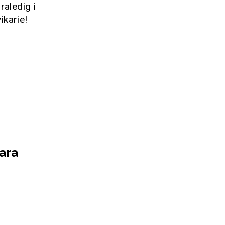
raledig i
karie!
ara