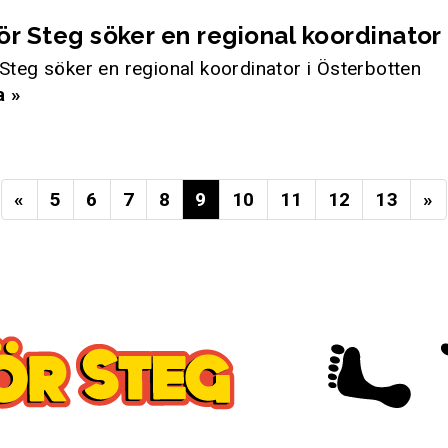
ör Steg söker en regional koordinator
 Steg söker en regional koordinator i Österbotten
a »
«
5
6
7
8
9
10
11
12
13
»