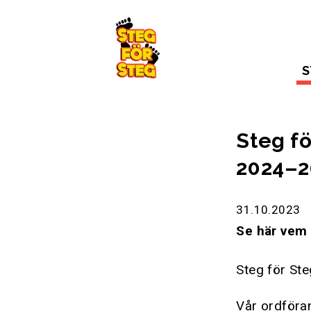
Gå till innehållet
S
Steg fö
2024–2
31.10.2023
Se här vem 
Steg för Ste
Vår ordföra