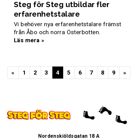
Steg för Steg utbildar fler
erfarenhetstalare
Vi behöver nya erfarenhetstalare främst
från Åbo och norra Österbotten.
Läs mera »
«
1
2
3
4
5
6
7
8
9
»
Nordenskiöldsgatan 18 A