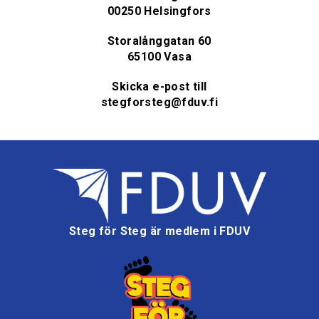
00250 Helsingfors
Storalånggatan 60
65100 Vasa
Skicka e-post till
stegforsteg@fduv.fi
Steg för Steg är medlem i FDUV