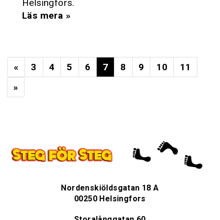
Helsingfors.
Läs mera »
«
3
4
5
6
7
8
9
10
11
»
Nordenskiöldsgatan 18 A
00250 Helsingfors
Storalånggatan 60