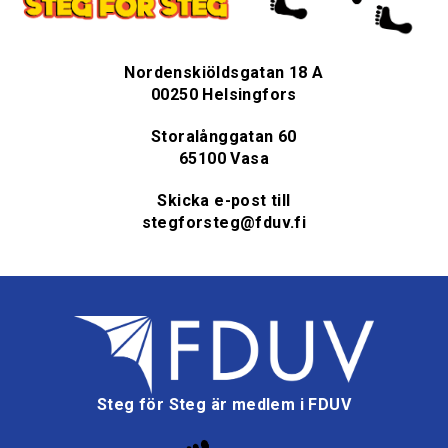
Nordenskiöldsgatan 18 A
00250 Helsingfors
Storalånggatan 60
65100 Vasa
Skicka e-post till
stegforsteg@fduv.fi
Steg för Steg är medlem i FDUV