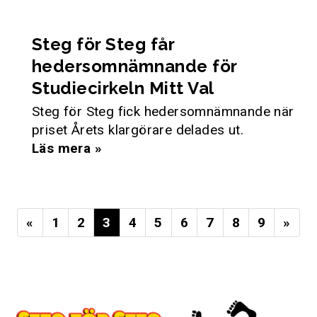
Steg för Steg får
hedersomnämnande för
Studiecirkeln Mitt Val
Steg för Steg fick hedersomnämnande när
priset Årets klargörare delades ut.
Läs mera »
«
1
2
3
4
5
6
7
8
9
»