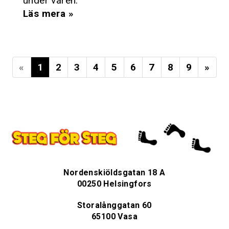
under våren.
Läs mera »
«
1
2
3
4
5
6
7
8
9
»
Nordenskiöldsgatan 18 A
00250 Helsingfors
Storalånggatan 60
65100 Vasa