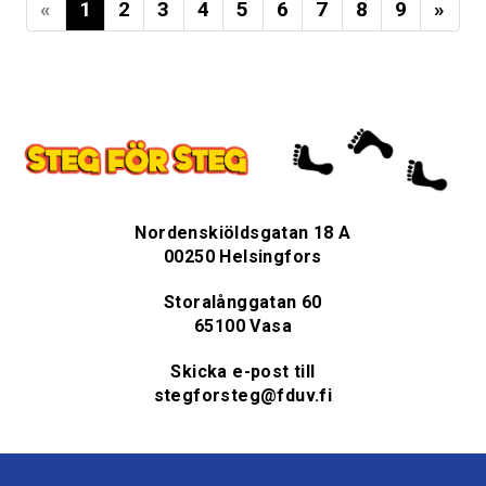
«
1
2
3
4
5
6
7
8
9
»
Nordenskiöldsgatan 18 A
00250 Helsingfors
Storalånggatan 60
65100 Vasa
Skicka e-post till
stegforsteg@fduv.fi